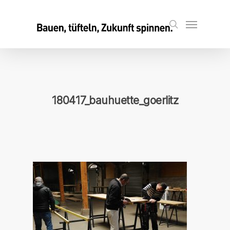
Skip
to
Menu
search
main
content
180417_bauhuette_goerlitz