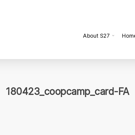
About S27
Hom
180423_coopcamp_card-FA