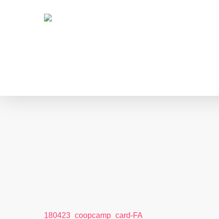
Skip
to
main
content
180423_coopcamp_card-FA