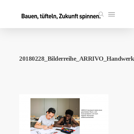
Skip
to
Menu
search
main
content
20180228_Bilderreihe_ARRIVO_Handwerk