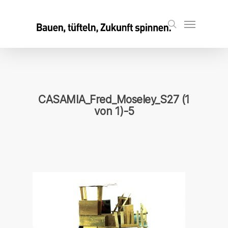
Skip
to
Menu
search
main
content
CASAMIA_Fred_Moseley_S27 (1
von 1)-5