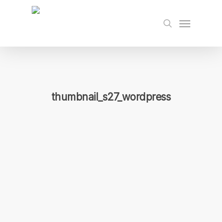
Skip
to
Menu
search
main
content
thumbnail_s27_wordpress