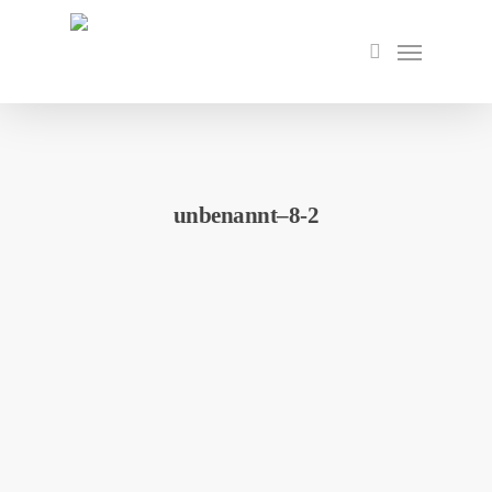
Skip
to
Menu
search
main
content
unbenannt–8-2