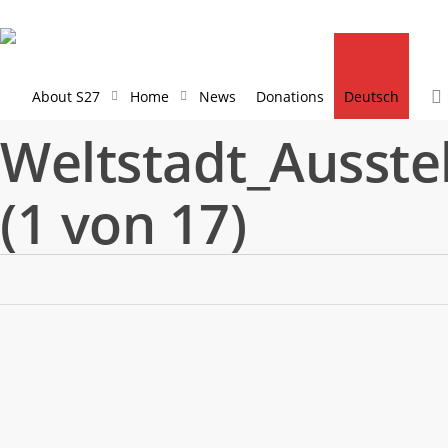
Skip
to
main
content
About S27
Home
News
Donations
Deutsch
Weltstadt_Ausste
(1 von 17)