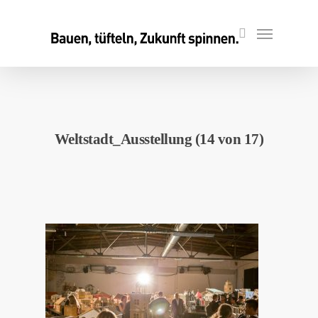
Skip
to
Menu
search
main
content
Weltstadt_Ausstellung (14 von 17)