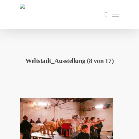
Skip
to
Menu
search
main
content
Weltstadt_Ausstellung (8 von 17)