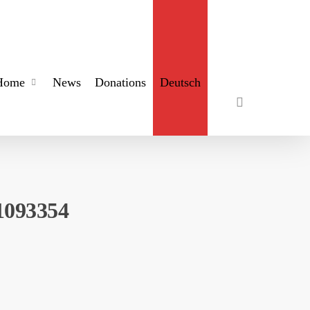
search
Home
News
Donations
Deutsch
1093354