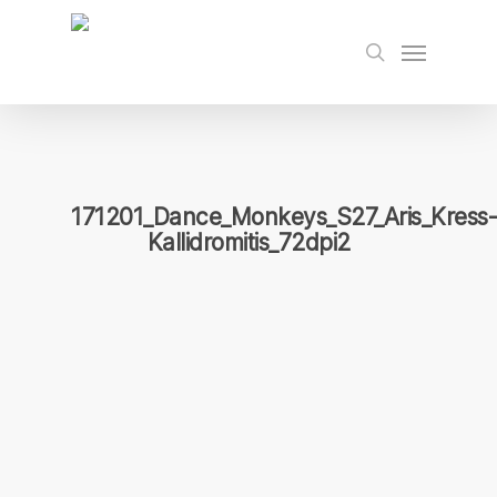
Skip
to
Menu
search
main
content
171201_Dance_Monkeys_S27_Aris_Kress-
Kallidromitis_72dpi2