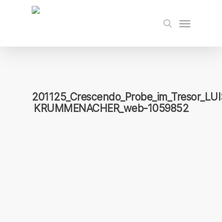
Skip
to
Menu
search
main
content
201125_Crescendo_Probe_im_Tresor_LUI
KRUMMENACHER_web-1059852