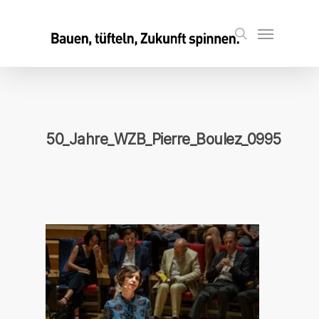
Skip
to
Menu
search
main
content
50_Jahre_WZB_Pierre_Boulez_0995