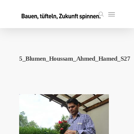
Skip
to
Menu
search
main
content
5_Blumen_Houssam_Ahmed_Hamed_S27