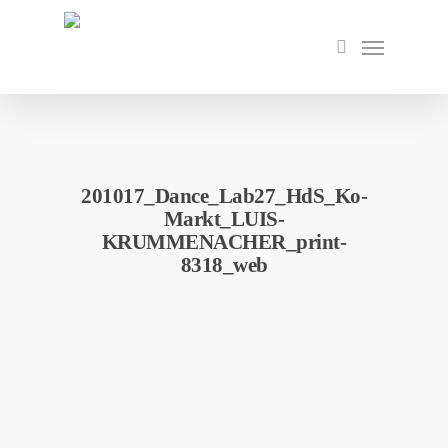
Skip
to
Menu
search
main
content
201017_Dance_Lab27_HdS_Ko-
Markt_LUIS-
KRUMMENACHER_print-
8318_web