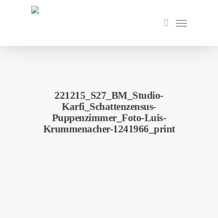
Skip
to
Menu
search
main
content
221215_S27_BM_Studio-
Karfi_Schattenzensus-
Puppenzimmer_Foto-Luis-
Krummenacher-1241966_print