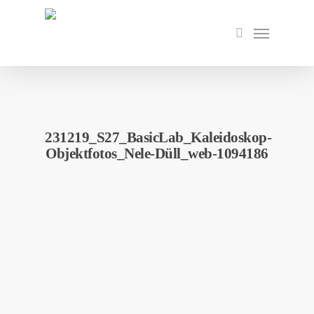
Skip
to
Menu
search
main
content
231219_S27_BasicLab_Kaleidoskop-
Objektfotos_Nele-Düll_web-1094186