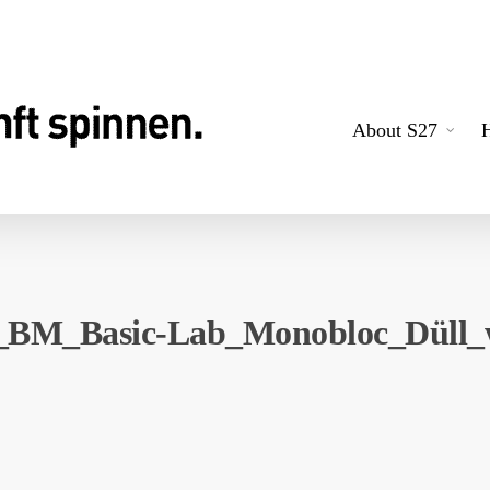
About S27
_BM_Basic-Lab_Monobloc_Düll_