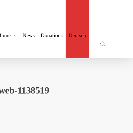
search
Home
News
Donations
Deutsch
web-1138519