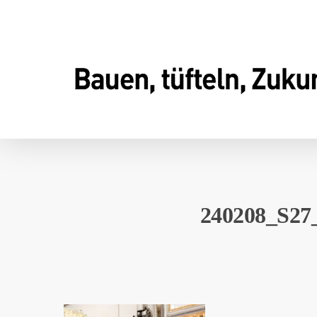
Skip
to
main
content
240208_S27