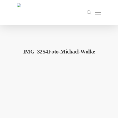
Skip
to
Menu
search
main
content
IMG_3254Foto-Michael-Wolke