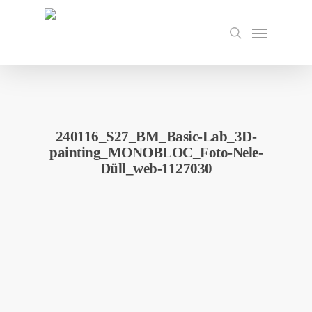
Skip
to
Menu
search
main
content
240116_S27_BM_Basic-Lab_3D-
painting_MONOBLOC_Foto-Nele-
Düll_web-1127030