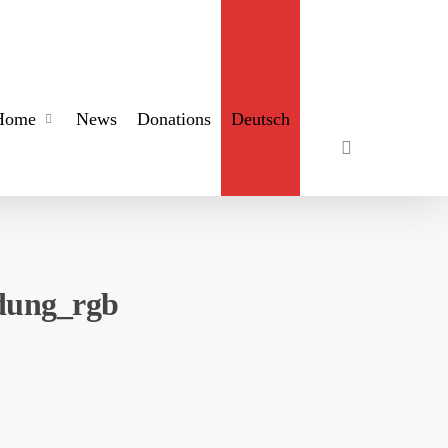
search
Home
News
Donations
Deutsch
ldung_rgb