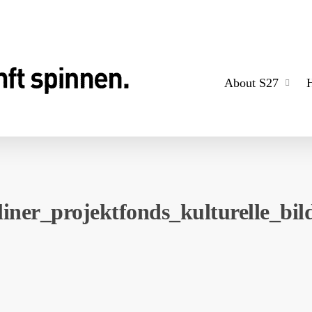
About S27
liner_projektfonds_kulturelle_bi