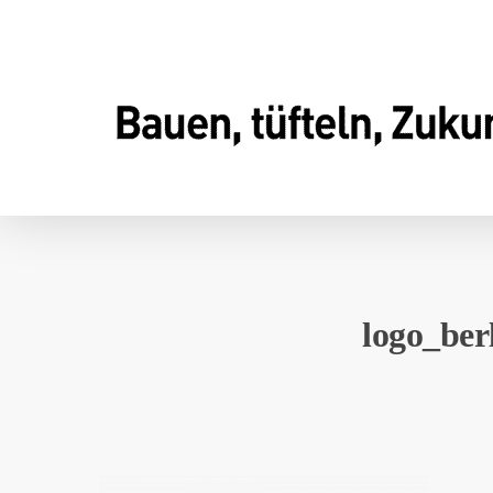
Skip
to
main
content
logo_ber