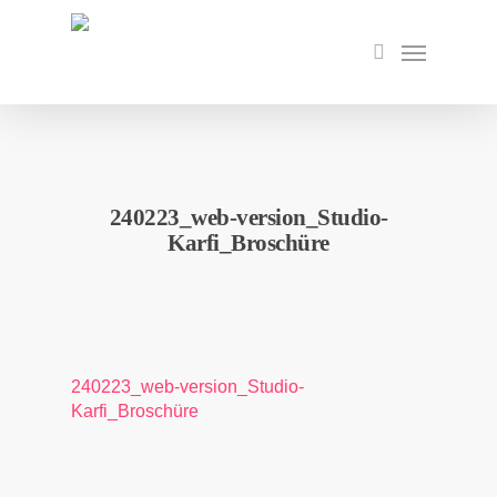
Skip
to
Menu
search
main
content
240223_web-version_Studio-
Karfi_Broschüre
240223_web-version_Studio-
Karfi_Broschüre