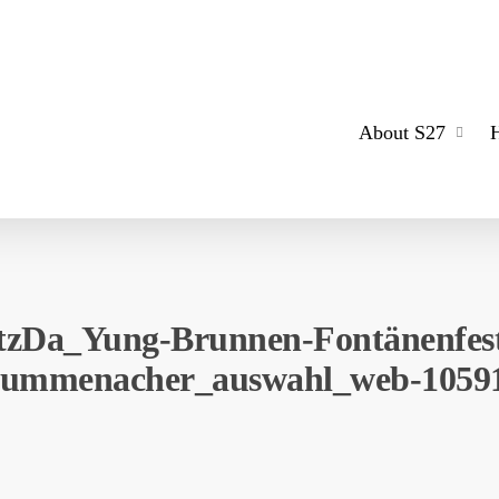
About S27
tzDa_Yung-Brunnen-Fontänenfest
ummenacher_auswahl_web-1059