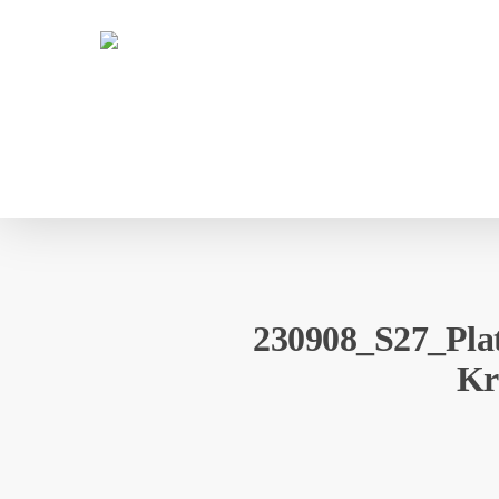
Skip
to
main
content
230908_S27_Pla
Kr