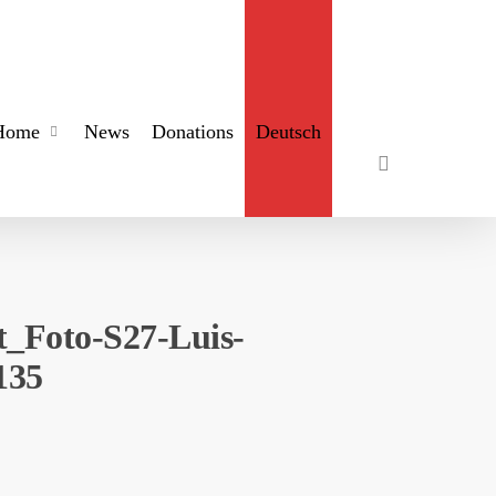
search
Home
News
Donations
Deutsch
_Foto-S27-Luis-
135