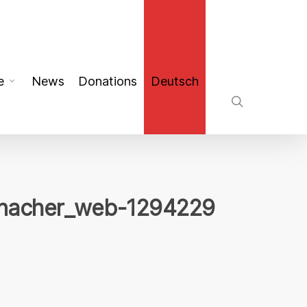
search
e
News
Donations
Deutsch
nacher_web-1294229