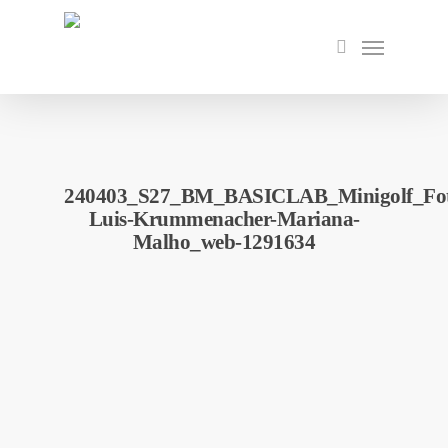
Skip
to
Menu
search
main
content
240403_S27_BM_BASICLAB_Minigolf_Fot
Luis-Krummenacher-Mariana-
Malho_web-1291634