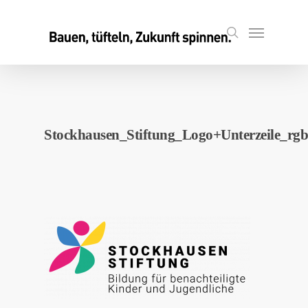
Skip
to
Menu
search
main
content
Stockhausen_Stiftung_Logo+Unterzeile_rgb