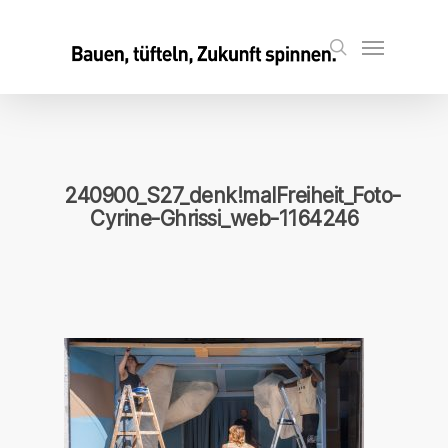
Skip
to
Menu
search
main
content
240900_S27_denk!malFreiheit_Foto-
Cyrine-Ghrissi_web-1164246