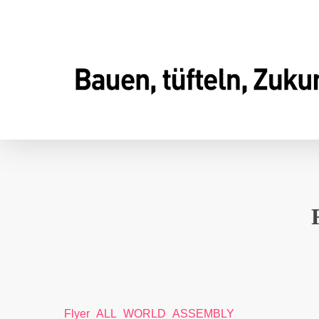
Skip
to
main
content
Flyer_ALL_WORLD_ASSEMBLY