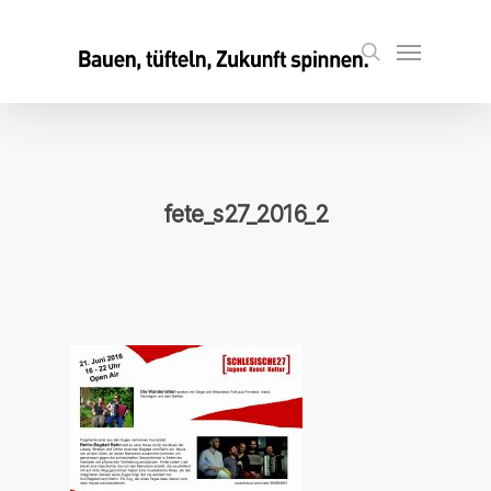
Skip
to
Menu
search
main
content
fete_s27_2016_2