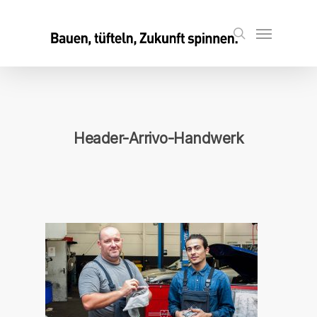
Skip
to
Menu
search
main
content
Header-Arrivo-Handwerk