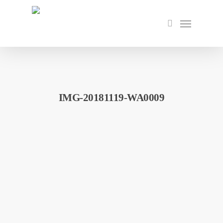
Skip
to
Menu
search
main
content
IMG-20181119-WA0009