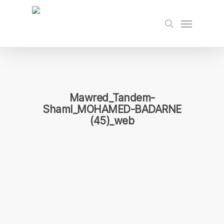
Skip
to
Menu
search
main
content
Mawred_Tandem-
Shaml_MOHAMED-BADARNE
(45)_web