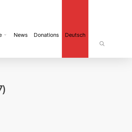
search
e
News
Donations
Deutsch
7)