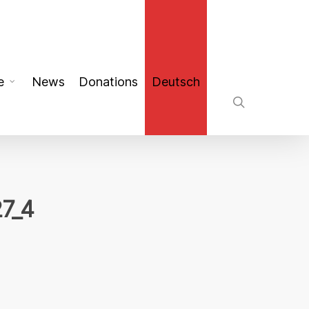
search
e
News
Donations
Deutsch
27_4