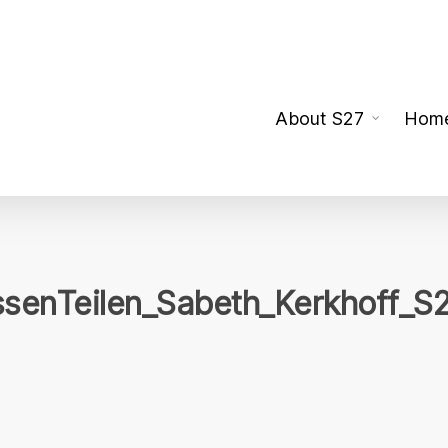
About S27
Hom
senTeilen_Sabeth_Kerkhoff_S