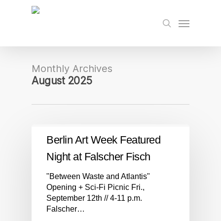
Skip
to
Menu
search
main
content
Monthly Archives
August 2025
Berlin Art Week Featured
Night at Falscher Fisch
"Between Waste and Atlantis"
Opening + Sci-Fi Picnic Fri.,
September 12th // 4-11 p.m.
Falscher…