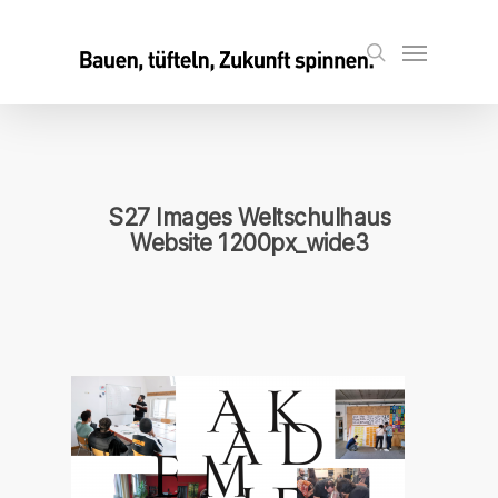
Skip
to
Menu
search
main
content
S27 Images Weltschulhaus
Website 1200px_wide3