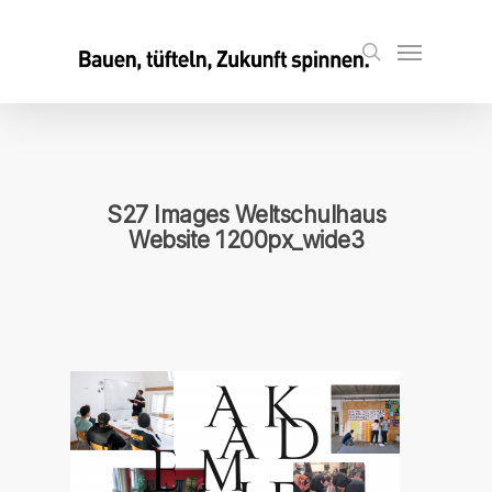
Skip
to
Menu
search
main
content
S27 Images Weltschulhaus
Website 1200px_wide3