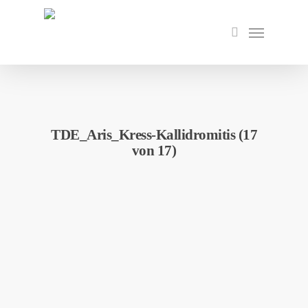
Skip
to
Menu
search
main
content
TDE_Aris_Kress-Kallidromitis (17
von 17)