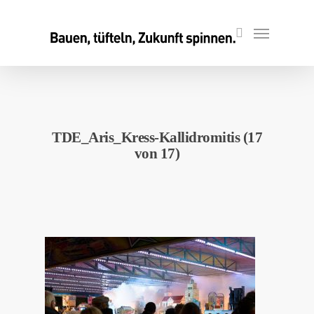
Skip
to
Menu
search
main
content
TDE_Aris_Kress-Kallidromitis (17
von 17)