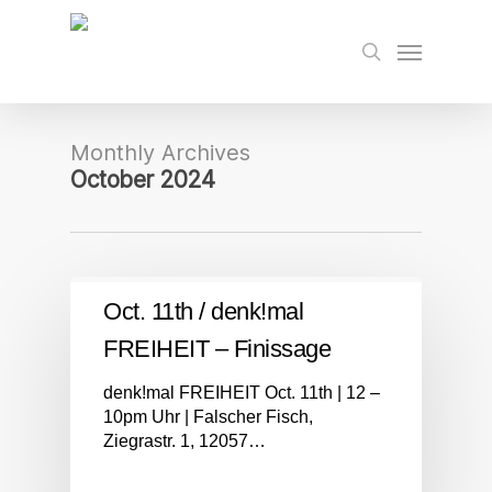
Skip
to
Menu
search
main
content
Monthly Archives
October 2024
Oct. 11th / denk!mal
FREIHEIT – Finissage
denk!mal FREIHEIT Oct. 11th | 12 –
10pm Uhr | Falscher Fisch,
Ziegrastr. 1, 12057…