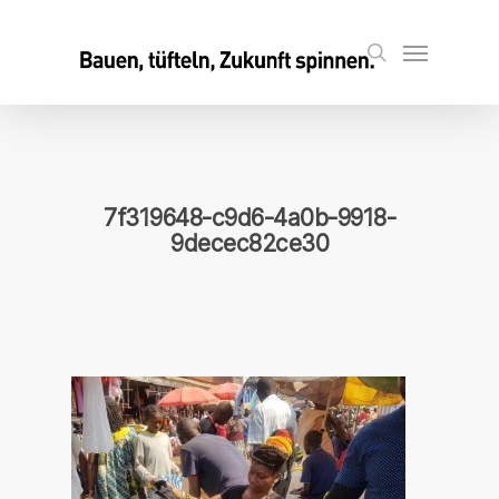
Skip
to
Menu
search
main
content
7f319648-c9d6-4a0b-9918-
9decec82ce30