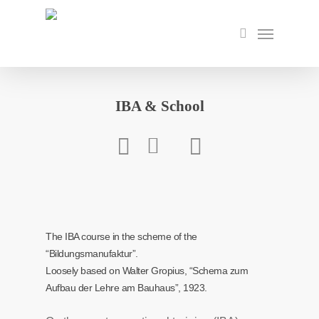
Skip
to
Menu
search
main
content
IBA & School
The IBA course in the scheme of the
“Bildungsmanufaktur”.
Loosely based on Walter Gropius, “Schema zum
Aufbau der Lehre am Bauhaus”, 1923.