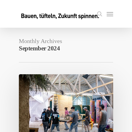
Skip
to
Menu
search
main
content
Monthly Archives
September 2024