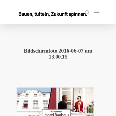
Skip
to
Menu
search
main
content
Bildschirmfoto 2016-06-07 um
13.00.15