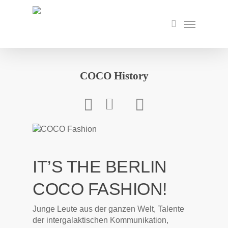
Skip
to
Menu
search
main
content
COCO History
IT’S THE BERLIN
COCO FASHION!
Junge Leute aus der ganzen Welt, Talente
der intergalaktischen Kommunikation,