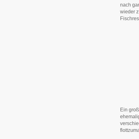
nach gan
wieder 
Fischres
Ein gro
ehemalig
verschie
flottzum