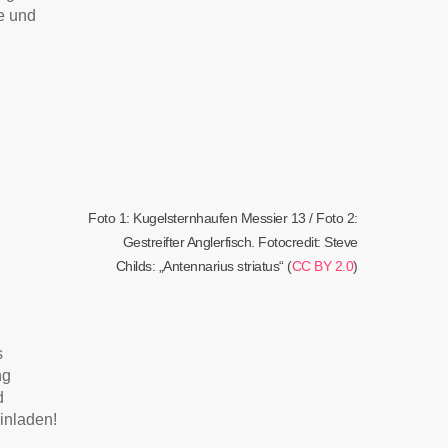
e und
Foto 1: Kugelsternhaufen Messier 13 / Foto 2:
Gestreifter Anglerfisch. Fotocredit: Steve
Childs: „Antennarius striatus“ (
CC BY 2.0
)
s
ng
d
einladen!