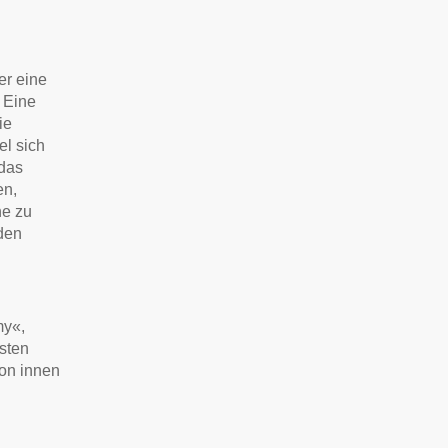
er eine
 Eine
ie
el sich
 das
en,
ne zu
den
my«,
sten
von innen