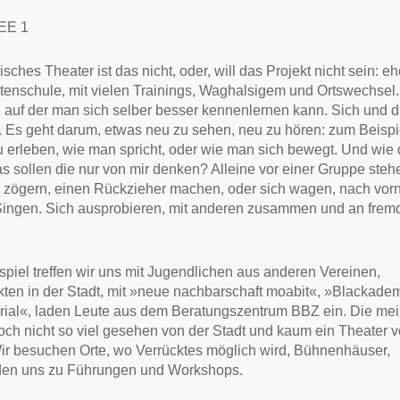
EE 1
isches Theater ist das nicht, oder, will das Projekt nicht sein: eh
tenschule, mit vielen Trainings, Waghalsigem und Ortswechsel.
 auf der man sich selber besser kennenlernen kann. Sich und d
 Es geht darum, etwas neu zu sehen, neu zu hören: zum Beispi
u erleben, wie man spricht, oder wie man sich bewegt. Und wie
as sollen die nur von mir denken? Alleine vor einer Gruppe steh
 zögern, einen Rückzieher machen, oder sich wagen, nach vor
Singen. Sich ausprobieren, mit anderen zusammen und an frem
piel treffen wir uns mit Jugendlichen aus anderen Vereinen,
kten in der Stadt, mit »neue nachbarschaft moabit«, »Blackade
ial«, laden Leute aus dem Beratungszentrum BBZ ein. Die mei
ch nicht so viel gesehen von der Stadt und kaum ein Theater 
Wir besuchen Orte, wo Verrücktes möglich wird, Bühnenhäuser,
den uns zu Führungen und Workshops.