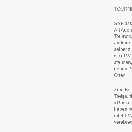
TOURN
So klass
Art Agen
Tournee,
anderen.
selber z
wirkt! W
staunen,
gehen. 
Orten:
Zum Beis
Treffpun
»RomaTr
haben no
erlebt. 
verabre