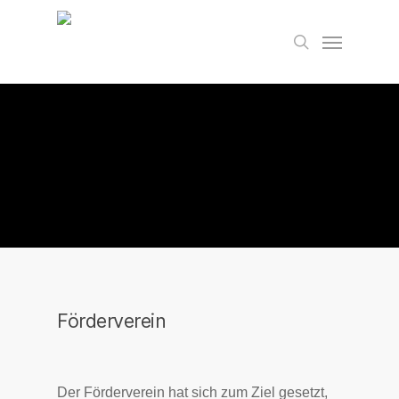
Skip
to
Menu
search
main
content
Förderverein
Der Förderverein hat sich zum Ziel gesetzt,