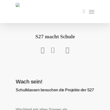
Skip
to
Menu
search
main
content
S27 macht Schule
Wach sein!
Schulklassen besuchen die Projekte der S27
Wachheit mit allen Sinnen als