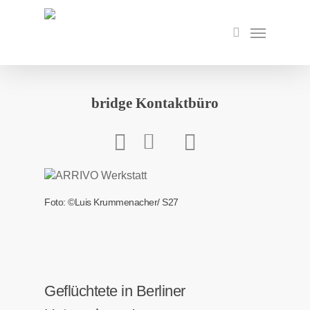
Skip
to
Menu
search
main
content
bridge Kontaktbüro
Foto: ©Luis Krummenacher/ S27
Geflüchtete in Berliner